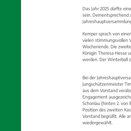
on
Das Jahr 2025 dürfte ein
sein. Dementsprechend au
Jahreshauptversammlung d
Kemper sprach von einem
vielen stimmungsvollen 
Wochenende. Die zweite 
Königin Theresa Hesse u
werden. Der Winterball 
Bei der Jahreshauptvers
Jungschützenmeister Tim
aus dem Vorstand verabsc
Engagement ausgezeichne
Schonlau (hinten 2. von l
Position des zweiten Kas
Vorstand begrüßt. Alle a
wiedergewählt.