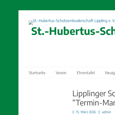
St.-Hubertus-Sch
Primäres Menü
Zum
Startseite
Verein
Ehrentafel
Neuig
Inhalt
springen
Lipplinger S
“Termin-Mar
Posted
Autor
15. März 2026
admin