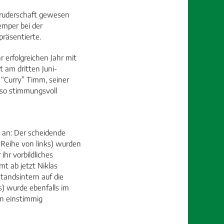
nbruderschaft gewesen
emper bei der
räsentierte.
erfolgreichen Jahr mit
 am dritten Juni-
“Curry” Timm, seiner
uso stimmungsvoll
 an: Der scheidende
Reihe von links) wurden
hr vorbildliches
t ab jetzt Niklas
standsintern auf die
s) wurde ebenfalls im
en einstimmig