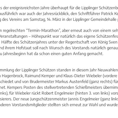
es der ereignisreichsten Jahre überhaupt für die Lipplinger Schütze
sführlich war auch der Jahresrückblick, den Schriftführer Patrick K
es Vereins am Samstag, 14. März in der Lipplinger Gemeindehalle p
 regelrechten “Termin-Marathon”, aber erneut auch von einem sehr 
Veranstaltungen – Höhepunkt war natürlich das eigene Schützenfest
Hälfte des Schützenjahres unter der Regentschaft von König Sven 
nd ihrem Hofstaat soll nach Wunsch des Vorstands natürlich gena
zu Jahresbeginn hat da schon einen guten Anfang gemacht.
ammlung der Lipplinger Schützen standen in diesem Jahr Neuwahlen
 Hagenbrock, Raimund Kemper und Klaus-Dieter Wiebeler (vordere 
hiedet und von Brudermeister Markus Austenfeld (ganz rechts) für i
t. Kempers Posten des stellvertretenden Schießmeisters übernimm
inks), für Wiebeler rückt Robert Engelmeier (hinten 3. von links) vor
sierers. Der neue Jungschützenmeister Jannis Engelmeier (ganz link
nderen Vorstandsmitglieder stellten sich erneut zur Wahl und wurd