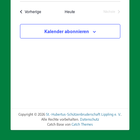
Navigatio
und
wählen.
Veranstaltungen
Ansichten,
Vorherige
Heute
Nächste
Veranstaltungen
Navigation
Kalender abonnieren
Copyright © 2026
St.-Hubertus-Schützenbruderschaft Lippling e. V.
.
Alle Rechte vorbehalten.
Datenschutz
Catch Base von
Catch Themes