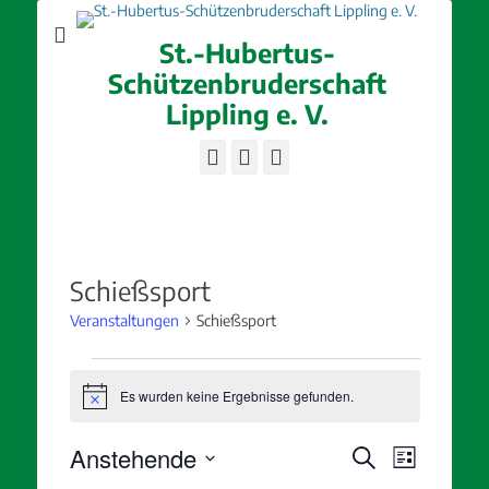
St.-Hubertus-
Schützenbruderschaft
Lippling e. V.
Facebook
E-
Instagram
Mail
Schießsport
Veranstaltungen
Schießsport
Veranstaltungen
Es wurden keine Ergebnisse gefunden.
Hinweis
Veranstaltung
Veranstal
Anstehende
Suche
Liste
Ansichten
Suche
Datum