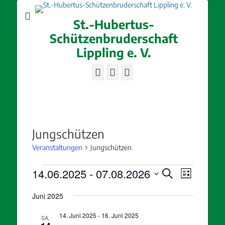
St.-Hubertus-
Schützenbruderschaft
Lippling e. V.
Facebook
E-
Instagram
Mail
Jungschützen
Veranstaltungen
Jungschützen
Veranstaltungen
Veranstaltung
Veranstal
14.06.2025
 - 
07.08.2026
Suche
Liste
Ansichten
Suche
Datum
Navigatio
und
Juni 2025
wählen.
Ansichten,
14. Juni 2025
-
16. Juni 2025
SA.
Navigation