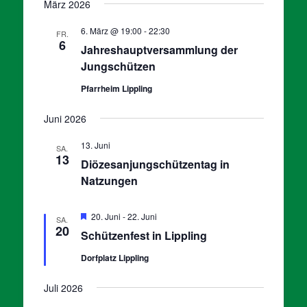
März 2026
6. März @ 19:00
-
22:30
FR.
6
Jahreshauptversammlung der
Jungschützen
Pfarrheim Lippling
Juni 2026
13. Juni
SA.
13
Diözesanjungschützentag in
Natzungen
Hervorgehoben
20. Juni
-
22. Juni
SA.
20
Schützenfest in Lippling
Dorfplatz Lippling
Juli 2026