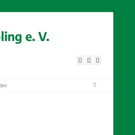
ing e. V.
Facebook
E-
Instagram
Mail
Suchen
rden